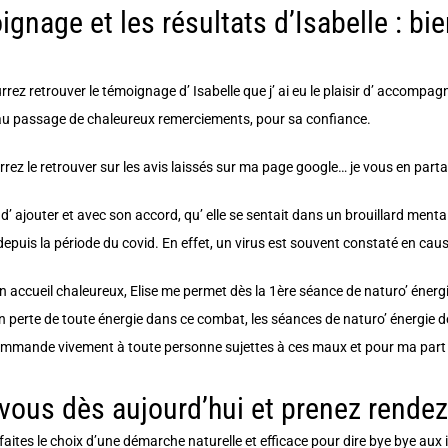
gnage et les résultats d’Isabelle : bi
rrez retrouver le témoignage d’ Isabelle que j’ ai eu le plaisir d’ accomp
 au passage de chaleureux remerciements, pour sa confiance.
rrez le retrouver sur les avis laissés sur ma page google… je vous en part
’ ajouter et avec son accord, qu’ elle se sentait dans un brouillard ment
epuis la période du covid. En effet, un virus est souvent constaté en cau
n accueil chaleureux, Elise me permet dès la 1ère séance de naturo’ énergie 
n perte de toute énergie dans ce combat, les séances de naturo’ énergie dév
commande vivement à toute personne sujettes à ces maux et pour ma part f
vous dès aujourd’hui et prenez rendez
faites le choix d’une démarche naturelle et efficace pour dire bye bye aux