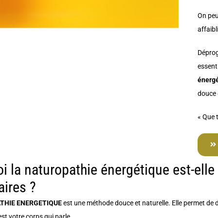
On peu
affaib
Déprog
essenti
énergé
douce e
« Que 
i la naturopathie énergétique est-elle 
aires ?
THIE ENERGETIQUE
est une méthode douce et naturelle. Elle permet de 
est votre corps qui parle.