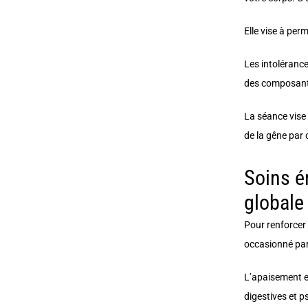
Elle vise à perm
Les intolérance
des composants
La séance vise 
de la gêne par 
Soins é
globale
Pour renforcer l
occasionné par 
L’apaisement et
digestives et p