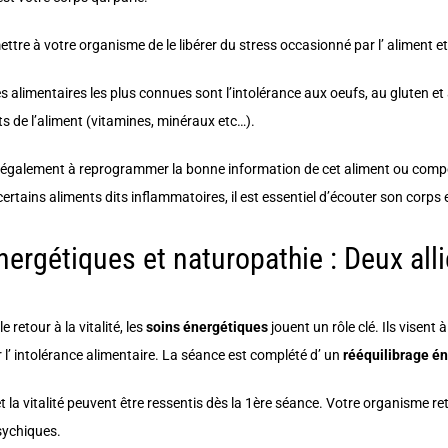
ettre à votre organisme de le libérer du stress occasionné par l’ aliment et a
s alimentaires les plus connues sont l’intolérance aux oeufs, au gluten et au
 de l’aliment (vitamines, minéraux etc…).
également à reprogrammer la bonne information de cet aliment ou composan
certains aliments dits inflammatoires, il est essentiel d’écouter son corps 
nergétiques et naturopathie : Deux al
e retour à la vitalité, les
soins énergétiques
jouent un rôle clé. Ils visent 
l’ intolérance alimentaire. La séance est complété d’ un
rééquilibrage én
 la vitalité peuvent être ressentis dès la 1ère séance. Votre organisme r
sychiques.