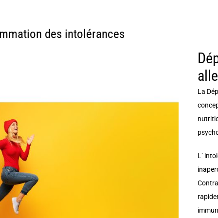
mmation des intolérances
Dép
all
La Dép
concept
nutrit
psycho
L’ int
inaper
Contra
rapide
immuni