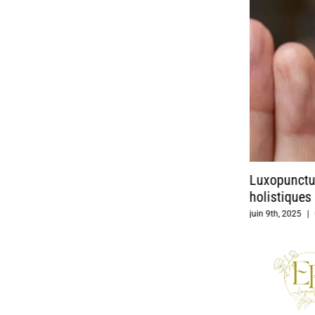
Phobie scolaire : un accompagnement
Luxopunctur
naturel et bienveillant au Mans
holistique
juin 11th, 2025
|
0 commentaire
juin 9th, 2025
|